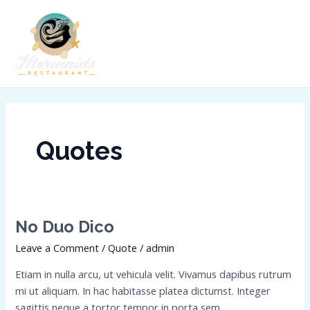
Skip
MAI
to
ME
content
Quotes
No
No Duo Dico
duo
Leave a Comment
/
Quote
/
admin
dico
Etiam in nulla arcu, ut vehicula velit. Vivamus dapibus rutrum
mi ut aliquam. In hac habitasse platea dictumst. Integer
sagittis neque a tortor tempor in porta sem